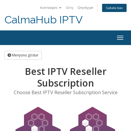
Azerbaijani
Giriş
Qeydiyyat
Səbətə bax
CalmaHub IPTV
Naviq
keçid
Menyunu göstər
Best IPTV Reseller
Subscription
Choose Best IPTV Reseller Subscription Service