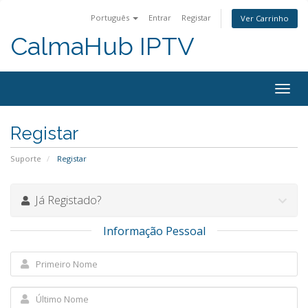
Português
Entrar
Registar
Ver Carrinho
CalmaHub IPTV
Alter
nave
Registar
Suporte
Registar
Já Registado?
Informação Pessoal