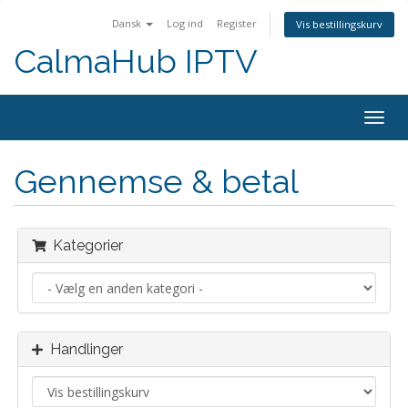
Dansk
Log ind
Register
Vis bestillingskurv
CalmaHub IPTV
Togg
navig
Gennemse & betal
Kategorier
Handlinger