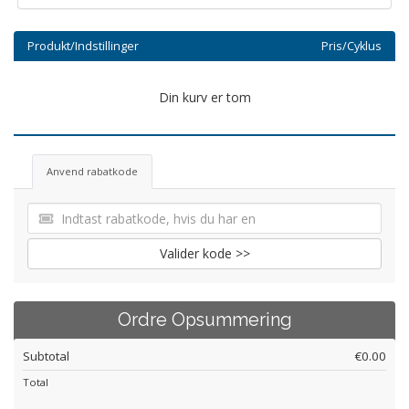
Produkt/Indstillinger
Pris/Cyklus
Din kurv er tom
Anvend rabatkode
Valider kode >>
Ordre Opsummering
Subtotal
€0.00
Total